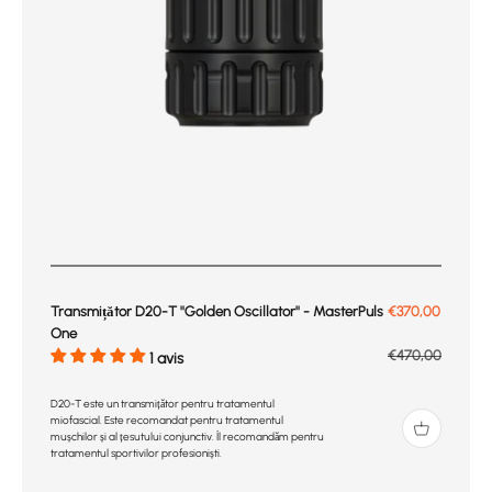
Prix de vente
Transmițător D20-T ''Golden Oscillator'' - MasterPuls
€370,00
One
Prix normal
€470,00
1 avis
D20-T este un transmițător pentru tratamentul
miofascial. Este recomandat pentru tratamentul
mușchilor și al țesutului conjunctiv. Îl recomandăm pentru
tratamentul sportivilor profesioniști.