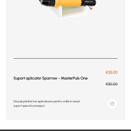
Prix de vente
€25,00
Suport aplicator Sparrow - MasterPuls One
Prix normal
€30,00
Stocați până la trei aplicatoare pentru vrăbii în acest
suport special conceput.