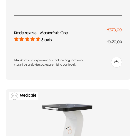
Prix de vente
€370,00
Kit de revizie - MasterPuls One
3 avis
Prix normal
€470,00
Kitul de revizie vă permite să efectuați singur revizia
mașinii cu unde de șoc, economisind bani reali.
Medicale