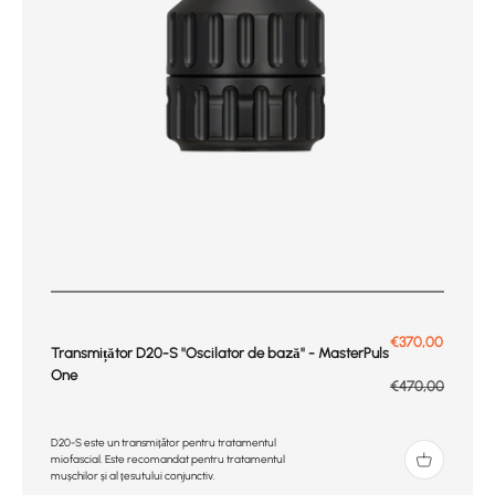
Prix de vente
€370,00
Transmițător D20-S ''Oscilator de bază'' - MasterPuls
One
Prix normal
€470,00
D20-S este un transmițător pentru tratamentul
miofascial. Este recomandat pentru tratamentul
mușchilor și al țesutului conjunctiv.