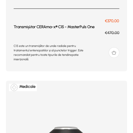
Prix de vente
€370,00
Transmițător CERAma-x® C15 - MasterPuls One
Prix normal
€470,00
C15 este un transmițător de unde radiale pentru
tratamentul entenopatiilor și al punctelor trigger. Este
recomandat pentru toate tipurile de tendinopatie
inserțională.
Medicale