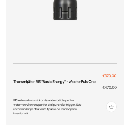
Prix de vente
€370,00
Transmițător R15 ''Basic Energy'' - MasterPuls One
Prix normal
€470,00
R15 este un transmițător de unde radiale pentru
tratamentul entenopatiilor și al punctelor trigger. Este
recomandat pentru toate tipurile de tendinopatie
inserțională.