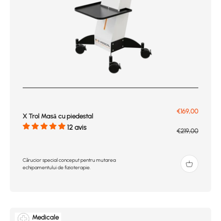
Prix de vente
€169,00
X Trol Masă cu piedestal
12 avis
Prix normal
€219,00
Cărucior special conceput pentru mutarea
echipamentului de fizioterapie.
Medicale