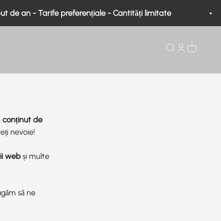
 de an - Tarife preferențiale - Cantități limitate
Căutare
Deschideți un
Vezi coșul
u
conținut de
veți nevoie!
ii web
și multe
rugăm să ne