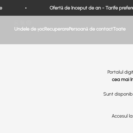
Salt la conținut
Ofertă de început de an - Tarife preferenț
Formare Storz Medical AG
Undele de șoc
Recuperare
Persoană de contact
Toate
Portalul di
cea mai îna
Sunt disponibi
Accesul la