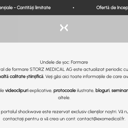
iale - Cantități limitate
Ofertă de început
Exo Medical
Undele de șoc: Formare
gital de formare STORZ MEDICAL AG este actualizat periodic c
ltă calitate științifică
. Veți găsi aici toate informațiile de care a
le
videoclipuri
explicative,
protocoale
ilustrate,
bloguri
,
seminar
altele.
 portalul shockwave este rezervat exclusiv clienților noștri. Vă 
contactați pentru a vă crea un cont:
contact@exomedical.fr.