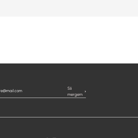
lte
Să
mergem