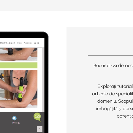
Bucurați-vă de acce
Explorați tutoria
articole de speciali
domeniu. Scopul 
îmbogățită și pers
potenți