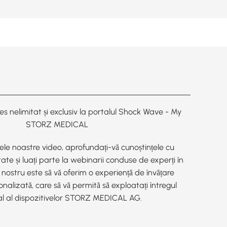
s nelimitat și exclusiv la portalul Shock Wave - My
STORZ MEDICAL
lele noastre video, aprofundați-vă cunoștințele cu
tate și luați parte la webinarii conduse de experți în
nostru este să vă oferim o experiență de învățare
onalizată, care să vă permită să exploatați întregul
al al dispozitivelor STORZ MEDICAL AG.